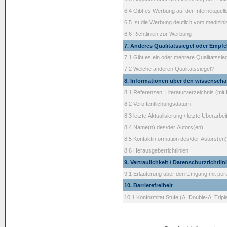
6.4 Gibt es Werbung auf der Internetquell
6.5 Ist die Werbung deutlich vom medizini
6.6 Richtlinien zur Werbung
7. Anderes Qualitatssiegel oder Empf
7.1 Gibt es ein oder mehrere Qualitatssie
7.2 Welche anderen Qualitatssiegel?
8. Informationen uber den wissenschaf
8.1 Referenzen, Literaturverzeichnis (mit 
8.2 Veroffentlichungsdatum
8.3 letzte Aktualisierung / letzte Uberarbe
8.4 Name(n) des/der Autors(en)
8.5 Kontaktinformation des/der Autors(en)
8.6 Herausgeberrichtlinien
9. Vertraulichkeit / Datenschutzrichtlin
9.1 Erlauterung uber den Umgang mit p
10. Barrierefreiheit
10.1 Konformitat Stufe (A, Double-A, Tripl