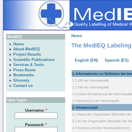
Home
MedIEQ
The MedIEQ Labeling 
Home
About MedIEQ
Project Results
Scientific Publications
English (EN)
Spanish (ES)
Services & Tools
Press Room
1. Informationen zur Definition der Int
Bookmarks
Glossary
1.1 URI der Internetquelle
Contact us
1.2 Titel der Internetquelle
1.3 Letzte Aktualisierung der Internetquell
User login
1.4 Sprache(n) der Internetquelle
2. Urheberschaft
Username:
*
2.1 Name der Organisation (Betreiber der 
2.2 Art der Organisation (Betreiber der Int
Password:
*
2.3 Name(n) des/der Verantwortliches(r)