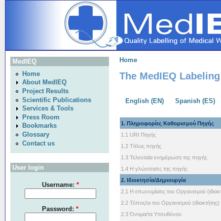
Home
MedIEQ
The MedIEQ Labeling 
Home
About MedIEQ
Project Results
Scientific Publications
English (EN)
Spanish (ES)
Services & Tools
Press Room
1. Πληροφορίες Καθορισμού Πηγής
Bookmarks
Glossary
1.1 URI Πηγής
Contact us
1.2 Τίτλος πηγής
1.3 Τελευταία ενημέρωση της πηγής
User login
1.4 Η γλώσσα/ες της πηγής
2. Ιδιοκτησία/Δημιουργία
Username:
*
2.1 Η επωνυμία/ες του Οργανισμού (ιδιοκ
2.2 Τύπος/οι του Οργανισμού (ιδιοκτήτης)
Password:
*
2.3 Όνομα/τα Υπευθύνου