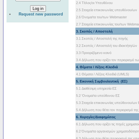
2.4 Τίτλος/οι Υπευθύνου
2.5 Στοιχεία επικοινωνίας υπευθύνου/ων
Request new password
2.6 Όνομα/τα του/των Webmaster
2.7 Στοιχεία επικοινωνίας του/των Webma
3. Σκοπός / Αποστολή
3.1 Σκοπός / Αποστολή της πηγής
3.2 Σκοπός / Αποστολή του ιδιοκτήτη/ών
3.3 Προοριζόμενο κοινό
3.4 Δήλωση που ορίζει τον περιορισμό
4. Θέματα / Λέξεις-Κλειδιά
4.1 Θέματα / Λέξεις-Κλειδιά (UMLS)
5. Εικονική Συμβουλευτική (ΕΣ)
5.1 Διαθέσιμη υπηρεσία ΕΣ
5.2 'Ονομα/τα υπεύθυνου ΕΣ
5.3 Στοιχεία επικοινωνίας υπεύθυνου/ων
5.4 Δήλωση που θέτει τον περιορισμό τη
6. Χορηγίες/Διαφημίσεις
6.1 Δήλωση που ορίζει τις πηγές χρηματ
6.2 Όνομα/τα οργανισμών χρηματοδότησ
6.3 Δήλωση που θέτει περιορισμό της επ