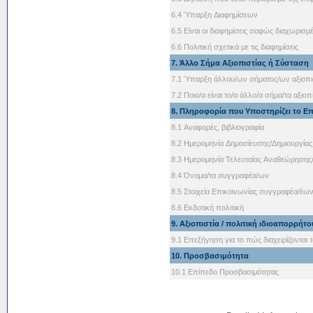
6.4 Ύπαρξη Διαφημίσεων
6.5 Είναι οι διαφημίσεις σαφώς διαχωρισμ
6.6 Πολιτική σχετικά με τις διαφημίσεις
7. Άλλο Σήμα Αξιοπιστίας ή Σύσταση
7.1 Ύπαρξη άλλου/ων σήματος/ων αξιοπι
7.2 Ποιo/α είναι το/α άλλo/α σήμα/τα αξιοπι
8. Πληροφορία που Υποστηρίζει το Ε
8.1 Αναφορές, βιβλιογραφία
8.2 Ημερομηνία Δημοσίευσης/Δημιουργίας
8.3 Ημερομηνία Τελευταίας Αναθεώρηση
8.4 Όνομα/τα συγγραφέα/ων
8.5 Στοιχεία Επικοινωνίας συγγραφέα/έω
8.6 Εκδοτική πολιτική
9. Αξιοπιστία / πολιτική ιδιοαπορρήτο
9.1 Επεξήγηση για το πώς διαχειρίζοντα
10. Προσβασιμότητα
10.1 Επίπεδο Προσβασιμότητας